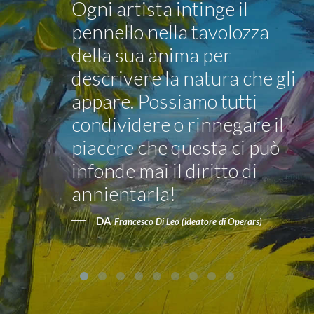
Ogni artista intinge il
pennello nella tavolozza
della sua anima per
descrivere la natura che gli
appare. Possiamo tutti
condividere o rinnegare il
piacere che questa ci può
infonde mai il diritto di
annientarla!
DA
Francesco Di Leo (ideatore di Operars)