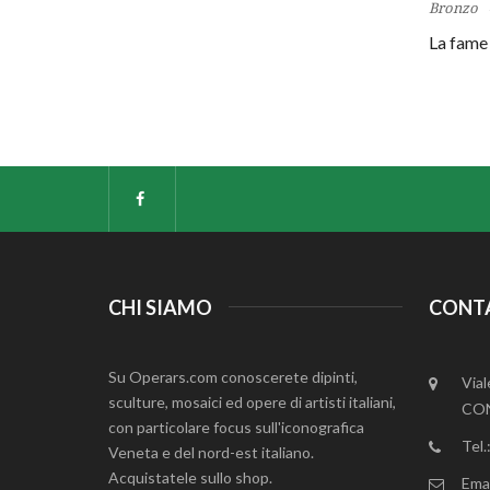
Bronzo
La fame
CHI SIAMO
CONT
Su Operars.com conoscerete dipinti,
Vial
sculture, mosaici ed opere di artisti italiani,
CON
con particolare focus sull'iconografica
Tel
Veneta e del nord-est italiano.
Acquistatele sullo shop.
Emai