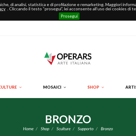
ecniche, di analisi, statistica e di profilazione e remarketing. Maggiori info
acy
. Cliccando il testo “prosegui”, lei acconsente all’uso dei cookies di ter
Prosegui
CULTURE
MOSAICI
SHOP
ARTI
BRONZO
Home
Shop
Sculture
Supporto
Bronzo