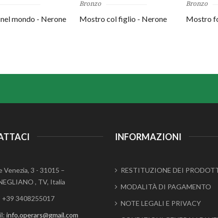
Bronzo
Bronzo
 nel mondo - Nerone
Mostro col figlio - Nerone
Mostro f
ATTACI
INFORMAZIONI
e Venezia, 3 - 31015 –
RESTITUZIONE DEI PRODOT
EGLIANO , TV, Italia
MODALITÀ DI PAGAMENTO
.: +39 3408255017
NOTE LEGALI E PRIVACY
l:
info.operars@gmail.com