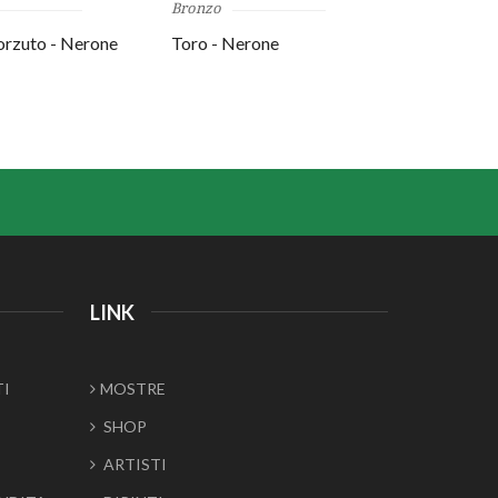
Bronzo
orzuto - Nerone
Toro - Nerone
LINK
TI
MOSTRE
SHOP
ARTISTI