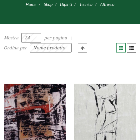
Home
Shop
Dipinti
Tecnica
Affresco
Mostra
per pagina
Ordina per