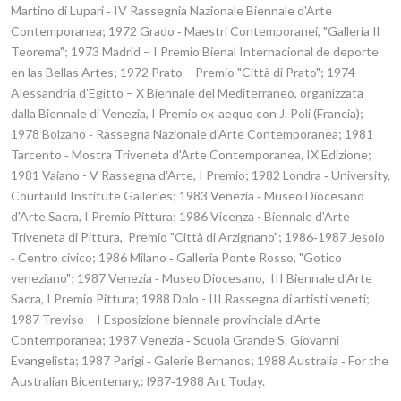
Martino di Lupari ‑ IV Rassegnia Nazionale Biennale d'Arte
Contemporanea; 1972 Grado ‑ Maestri Contemporanei, "Galleria Il
Teorema"; 1973 Madrid – I Premio Bienal Internacional de deporte
en las Bellas Artes; 1972 Prato – Premio "Città di Prato"; 1974
Alessandria d'Egitto – X Biennale del Mediterraneo, organizzata
dalla Biennale di Venezia, I Premio ex‑aequo con J. Poli (Francia);
1978 Bolzano ‑ Rassegna Nazionale d'Arte Contemporanea; 1981
Tarcento ‑ Mostra Triveneta d'Arte ­Contemporanea, IX Edizione;
1981 Vaiano - V Rassegna d'Arte, I Premio; 1982 Londra ‑ University,
Courtauld Institute Galleries; 1983 Venezia ‑ Museo Diocesano
d'Arte Sacra, I Premio Pittura; 1986 Vicenza - Biennale d'Arte
Triveneta di Pittura, Premio "Città di Arzignano"; 1986‑1987 Jesolo
‑ Centro civico; 1986 Milano ‑ Galleria Ponte Rosso, "Gotico
veneziano"; 1987 Venezia ‑ Museo Diocesano, III Biennale d'Arte
Sacra, I Premio Pittura; 1988 Dolo - III Rassegna di artisti veneti;
1987 Treviso – I Esposizione biennale provinciale d'Arte
Contemporanea; 1987 Venezia ‑ Scuola Grande S. Giovanni
Evangelista; 1987 Parigi ‑ Galerie Bernanos; 1988 Australia ‑ For the
Australian Bicentenary,: l987‑1988 ­Art Today.