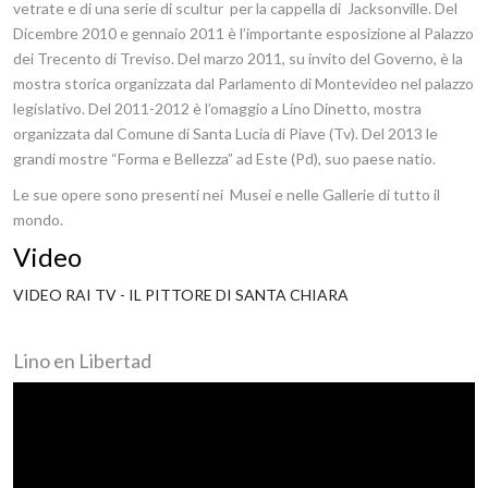
vetrate e di una serie di scultur per la cappella di Jacksonville. Del
Dicembre 2010 e gennaio 2011 è l’importante esposizione al Palazzo
dei Trecento di Treviso. Del marzo 2011, su invito del Governo, è la
mostra storica organizzata dal Parlamento di Montevideo nel palazzo
legislativo. Del 2011-2012 è l’omaggio a Lino Dinetto, mostra
organizzata dal Comune di Santa Lucia di Piave (Tv). Del 2013 le
grandi mostre “Forma e Bellezza” ad Este (Pd), suo paese natio.
Le sue opere sono presenti nei Musei e nelle Gallerie di tutto il
mondo.
Video
VIDEO RAI TV - IL PITTORE DI SANTA CHIARA
Lino en Libertad