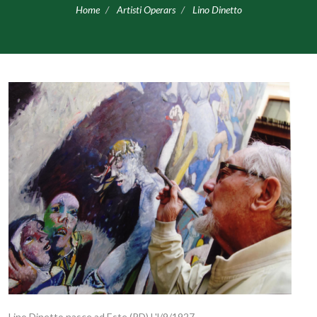
Home
Artisti Operars
Lino Dinetto
Lino Dinetto nasce ad Este (PD) l 'l/9/1927.