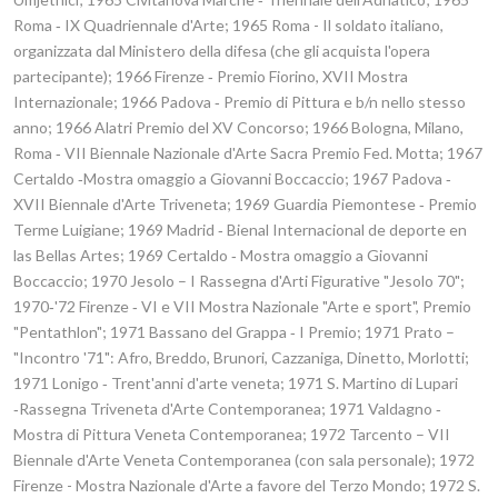
Roma ‑ IX Quadriennale d'Arte; 1965 Roma - Il soldato italiano,
organizzata dal Ministero della difesa (che gli acquista l'opera
partecipante); 1966 Firenze ‑ Premio Fiorino, XVII Mostra
Internazionale; 1966 Padova ‑ Premio di Pittura e b/n nello stesso
anno; 1966 Alatri Premio del XV Concorso; 1966 Bologna, Milano,
Roma ‑ VII Biennale Nazionale d'Arte Sacra Premio Fed. Motta; 1967
Certaldo ‑Mostra omaggio a Giovanni Boccaccio; 1967 Padova ‑
XVII Biennale d'Arte Triveneta; 1969 Guardia Piemontese ‑ Premio
Terme Luigiane; 1969 Madrid ‑ Bienal Internacional de deporte en
las Bellas Artes; 1969 Certaldo ‑ Mostra omaggio a Giovanni
Boccaccio; 1970 Jesolo – I Rassegna d'Arti Figurative "Jesolo 70";
1970‑'72 Firenze ‑ VI e VII Mostra Nazionale "Arte e sport", Premio
"Pentathlon"; 1971 Bassano del Grappa ‑ I Premio; 1971 Prato –
"Incontro '71": Afro, Breddo, Brunori, Cazzaniga, Dinetto, Morlotti;
1971 Lonigo ‑ Trent'anni d'arte veneta; 1971 S. Martino di Lupari
‑Rassegna Triveneta d'Arte Contemporanea; 1971 Valdagno ‑
Mostra di Pittura Veneta Contemporanea; 1972 Tarcento – VII
Biennale d'Arte Veneta Contemporanea (con sala personale); 1972
Firenze - Mostra Nazionale d'Arte a favore del Terzo Mondo; 1972 S.