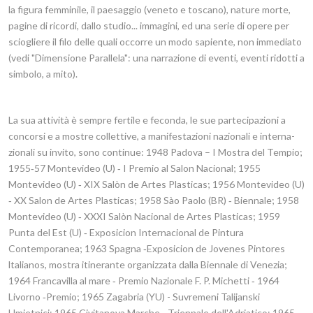
la figura femminile, il paesaggio (veneto e toscano), nature morte,
pagine di ricordi, dallo studio... immagini, ed una serie di opere per
sciogliere il filo delle quali occorre un modo sapiente, non immediato
(vedi "Dimensione Parallela": una narrazione di eventi, eventi ridotti a
simbolo, a mito).
La sua attività è sempre fertile e feconda, le sue partecipazioni a
concorsi e a mostre col­lettive, a manifestazioni nazionali e interna­
zionali su invito, sono continue: 1948 Padova – I Mostra del Tempio;
1955‑57 Montevideo (U) ‑ I Premio al Salon Nacional; 1955
Montevideo (U) ‑ XIX Salòn de Artes Plasticas; 1956 Montevideo (U)
‑ XX Salon de Artes Plasticas; 1958 Sào Paolo (BR) ‑ Biennale; 1958
Montevideo (U) ‑ XXXI Salòn Nacional de Artes Plasticas; 1959
Punta del Est (U) ‑ Exposicion Internacional de Pintura
Contemporanea; 1963 Spagna ‑Exposicion de Jovenes Pintores
ltalianos, mostra itinerante organizzata dalla Biennale di Venezia;
1964 Francavilla al mare ‑ Premio Nazionale F. P. Michetti ‑ 1964
Livorno ‑Premio; 1965 Zagabria (YU) - Suvremeni Talijanski
Umjetnici; 1965 Civitanova Marche ‑ Triennale dell'Adriatico; 1965