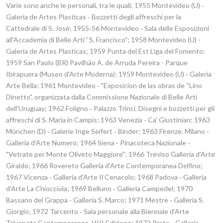
Varie sono anche le personali, tra le quali: 1955 Montevideo (U) ‑
Galeria de Artes Plasticas ‑ Bozzetti degli affreschi per la
Cattedrale di S. Josè; 1955‑56 Montevideo ‑ Sala delle Esposizioni
all'Accademia di Belle Arti ­“S. Francisco"; 1958 Montevideo (U) -
Galeria de Artes Plasticas; 1959 Punta del Est Liga del Fomento;
1959 San Paolo (BR) Pavilhào A. de Arruda Pereira - Parque
Ibirapuera (Museo d'Arte Moderna); 1959 Montevideo (U) ‑ Galerìa
Arte Bella; 1961 Montevideo ‑ "Exposicion de las obras de “Lino
Dinetto", organizzata dalla Commissione Nazionale di Belle Arti
dell'Uruguay; 1962 Foligno ‑ Palazzo Trinci, Disegni e bozzetti per gli
affreschi di S. Maria in Campis; 1963 Venezia ‑ Ca' Giustinian; 1963
Múnchen (D) ‑ Galerie Inge Seifert ‑ Binder; 1963 Firenze, Milano ‑
Galleria d'Arte Numero; 1964 Siena ‑ Pinacoteca Nazionale ‑
"Vetrate per Monte Oliveto Maggiore"; 1966 Treviso Galleria d'Arte
Giraldo; 1966 Rovereto Galleria d'Arte Contemporanea Delfino;
1967 Vicenza ‑ Galleria d'Arte Il Cenacolo; 1968 Padova ‑ Galleria
d'Arte La Chiocciola; 1969 Belluno ‑ Galleria Campedel; 1970
Bassano del Grappa ‑ Galleria S. Marco; 1971 Mestre ‑ Galleria S.
Giorgio; 1972 Tarcento ‑ Sala personale alla Biennale d'Arte
Triveneta Contemporanea, VIII Edizione; 1972 Prato ‑ Galleria