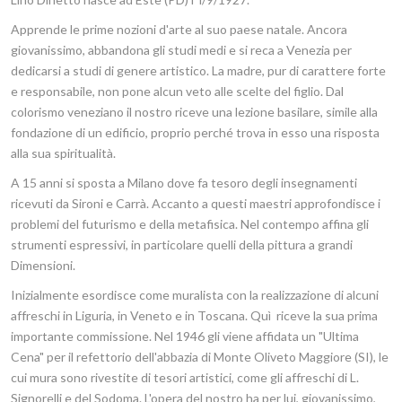
Apprende le prime nozioni d'arte al suo paese natale. Ancora
giovanissimo, abbandona gli studi medi e si reca a Venezia per
dedicarsi a studi di genere artistico. La madre, pur di carattere forte
e responsabile, non pone alcun veto alle scelte del figlio. Dal
colorismo veneziano il nostro riceve una lezione basilare, simile alla
fondazione di un edificio, proprio perché trova in esso una risposta
alla sua spiritualità.
A 15 anni si sposta a Milano dove fa tesoro degli insegnamenti
ricevuti da Sironi e Carrà. Accanto a questi maestri approfondisce i
problemi del futurismo e della metafisica. Nel contempo affina gli
strumenti espressivi, in particolare quelli della pittura a grandi
Dimensioni.
Inizialmente esordisce come muralista con la realizzazione di alcuni
affreschi in Liguria, in Veneto e in Toscana. Quì riceve la sua prima
importante commissione. Nel 1946 gli viene affidata un "Ultima
Cena" per il refettorio dell'abbazia di Monte Oliveto Maggiore (SI), le
cui mura sono rivestite di tesori artistici, come gli affreschi di L.
Signorelli e del Sodoma. L'opera del nostro ha per lui, giovanissimo,