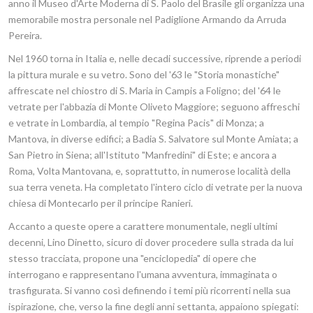
anno il Museo d'Arte Moderna di S. Paolo del Brasile gli organizza una
memorabile mostra personale nel Padiglione Armando da Arruda
Pereira.
Nel 1960 torna in Italia e, nelle decadi successive, riprende a periodi
la pittura murale e su vetro. Sono del '63 le "Storia monastiche"
affrescate nel chiostro di S. Maria in Campis a Foligno; del '64 le
vetrate per l'abbazia di Monte Oliveto Maggiore; seguono affreschi
e vetrate in Lombardia, al tempio "Regina Pacis" di Monza; a
Mantova, in diverse edifici; a Badia S. Salvatore sul Monte Amiata; a
San Pietro in Siena; all'Istituto "Manfredini" di Este; e ancora a
Roma, Volta Mantovana, e, soprattutto, in numerose località della
sua terra veneta. Ha completato l'intero ciclo di vetrate per la nuova
chiesa di Montecarlo per il principe Ranieri.
Accanto a queste opere a carattere monumentale, negli ultimi
decenni, Lino Dinetto, sicuro di dover procedere sulla strada da lui
stesso tracciata, propone una "enciclopedia" di opere che
interrogano e rappresentano l'umana avventura, immaginata o
trasfigurata. Si vanno così definendo i temi più ricorrenti nella sua
ispirazione, che, verso la fine degli anni settanta, appaiono spiegati: