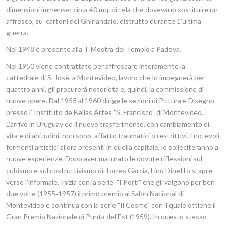
dimensioni immense: circa 40 mq. di tela che dovevano sostituire un
affresco, su cartoni del Ghirlandaio, distrutto durante 1'ultima
guerra.
Nel 1948 è presente alla I Mostra del Tempio a Padova.
Nel 1950 viene contrattato per affrescare interamente la
cattedrale di S. Josè, a Montevideo, lavoro che lo impegnerà per
quattro anni, gli procurerà notorietà e, quindi, la commissione di
nuove opere. Dal 1955 al 1960 dirige le sezioni di Pittura e Disegno
presso l' Instituto de Bellas Artes "S. Francisco" di Montevideo.
L'arrivo in Uruguay ed il nuovo trasferimento, con cambiamento di
vita e di abitudini, non sono affatto traumatici o restrittivi. I notevoli
fermenti artistici allora presenti in quella capitale, lo solleciteranno a
nuove esperienze. Dopo aver maturato le dovute riflessioni sul
cubismo e sul costruttivismo di Torres Garcia, Lino Dinetto si apre
verso l'informale. Inizia con la serie "I Porti" che gli valgono per ben
due volte (1955‑1957) il primo premio al Salon Nacional di
Montevideo e continua con la serie "Il Cosmo" con il quale ottiene il
Gran Premio Nazionale di Punta del Est (1959). In questo stesso