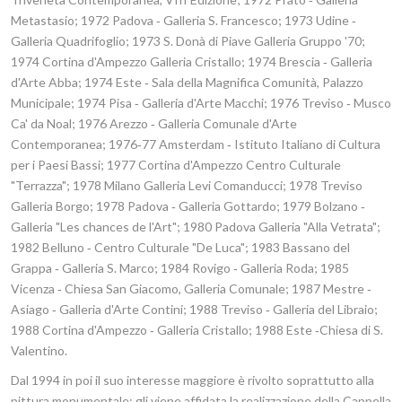
Metastasio; 1972 Padova ‑ Galleria S. Francesco; 1973 Udine ‑
Galleria Quadrifoglio; 1973 S. Donà di Piave Galleria Gruppo '70;
1974 Cortina d'Ampezzo Galleria Cristallo; 1974 Brescia ‑ Galleria
d'Arte Abba; 1974 Este ‑ Sala della Magnifica Comunità, Palazzo
Municipale; 1974 Pisa ‑ Galleria d'Arte Macchi; 1976 Treviso ‑ Musco
Ca' da Noal; 1976 Arezzo ‑ Galleria Comunale d'Arte
Contemporanea; 1976‑77 Amsterdam ‑ Istituto Italiano di Cultura
per i Paesi Bassi; 1977 Cortina d'Ampezzo Centro Culturale
"Terrazza"; 1978 Milano Galleria Levi Comanducci; 1978 Treviso
Galleria Borgo; 1978 Padova ‑ Galleria Gottardo; 1979 Bolzano ‑
Galleria "Les chances de l'Art"; 1980 Padova Galleria "Alla Vetrata";
1982 Belluno ‑ Centro Culturale "De Luca"; 1983 Bassano del
Grappa ‑ Galleria S. Marco; 1984 Rovigo ‑ Galleria Roda; 1985
Vicenza ‑ Chiesa San Giacomo, Galleria Comunale; 1987 Mestre ‑
Asiago ‑ Galleria d'Arte Contini; 1988 Treviso ‑ Galleria del Libraio;
1988 Cortina d'Ampezzo ‑ Galleria Cristallo; 1988 Este ‑Chiesa di S.
Valentino.
Dal 1994 in poi il suo interesse maggiore è rivolto soprattutto alla
pittura monumentale: gli viene affidata la realizzazione della Cappella