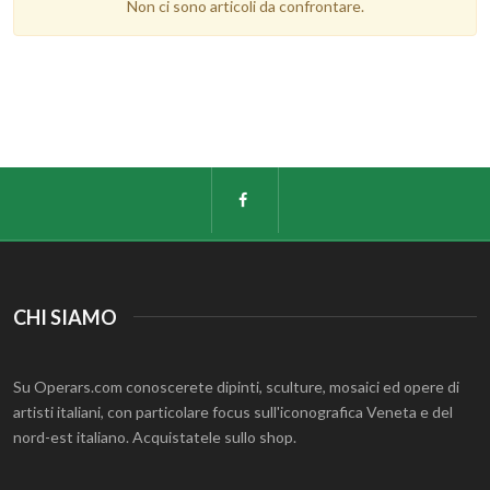
Non ci sono articoli da confrontare.
CHI SIAMO
Su Operars.com conoscerete dipinti, sculture, mosaici ed opere di
artisti italiani, con particolare focus sull'iconografica Veneta e del
nord-est italiano. Acquistatele sullo shop.