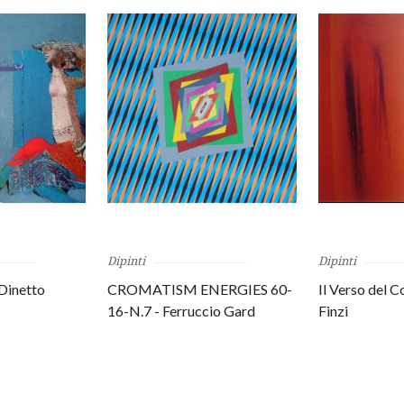
Dipinti
Dipinti
 Dinetto
CROMATISM ENERGIES 60-
Il Verso del C
16-N.7 - Ferruccio Gard
Finzi