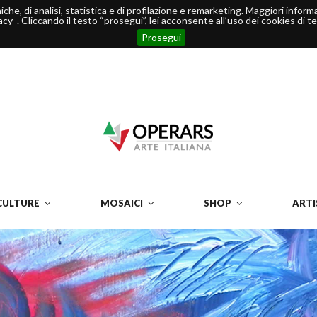
ecniche, di analisi, statistica e di profilazione e remarketing. Maggiori info
acy
. Cliccando il testo “prosegui”, lei acconsente all’uso dei cookies di ter
Prosegui
CULTURE
MOSAICI
SHOP
ARTI