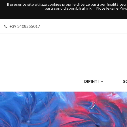
Il presente sito utilizza cookies propri e di terze parti per finalità t
parti sono disponibili al link
Note legali e Priv
+39 3408255017
DIPINTI
S