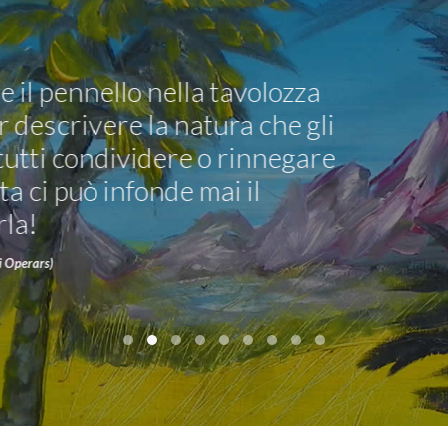
Operars è una vetrina di opere d’arte 
appassiona gli osservatori più attenti c
affacciano al meraviglioso mondo dell’
DA
Francesco Di Leo (ideatore di Operars)