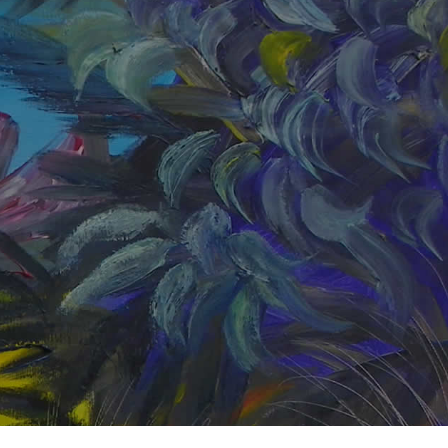
che
he si
arte