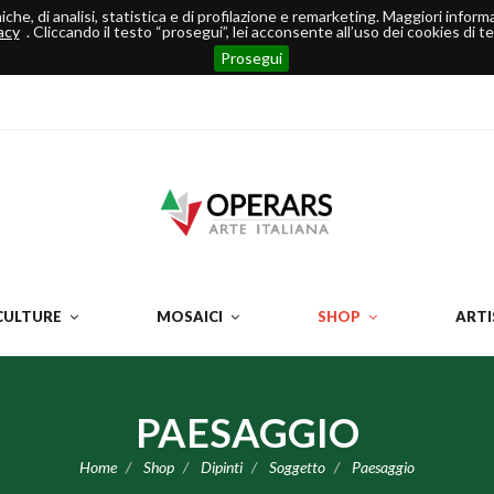
ecniche, di analisi, statistica e di profilazione e remarketing. Maggiori info
acy
. Cliccando il testo “prosegui”, lei acconsente all’uso dei cookies di ter
Prosegui
CULTURE
MOSAICI
SHOP
ARTI
PAESAGGIO
Home
Shop
Dipinti
Soggetto
Paesaggio