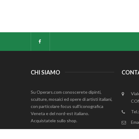
CHI SIAMO
CONT
Su Operars.com conoscerete dipinti,
Vial
sculture, mosaici ed opere di artisti italiani,
CON
con particolare focus sull'iconografica
Tel
Veneta e del nord-est italiano.
Acquistatele sullo shop.
Emai
P. 