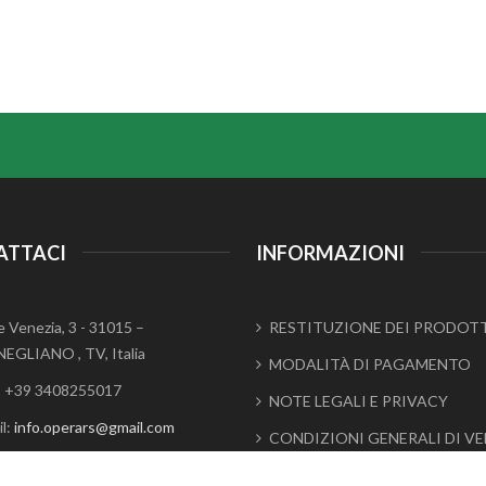
ATTACI
INFORMAZIONI
e Venezia, 3 - 31015 –
RESTITUZIONE DEI PRODOT
EGLIANO , TV, Italia
MODALITÀ DI PAGAMENTO
.: +39 3408255017
NOTE LEGALI E PRIVACY
l:
info.operars@gmail.com
CONDIZIONI GENERALI DI V
IVA: 04852600263
CHI SIAMO