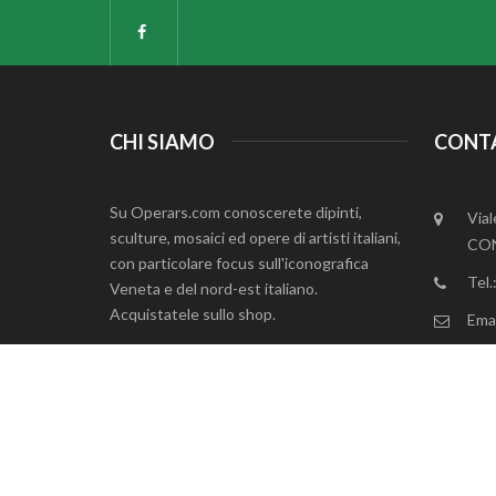
CHI SIAMO
CONT
Su Operars.com conoscerete dipinti,
Vial
sculture, mosaici ed opere di artisti italiani,
CON
con particolare focus sull'iconografica
Tel
Veneta e del nord-est italiano.
Acquistatele sullo shop.
Emai
P. 