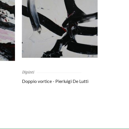
Dipinti
Dipinti
Doppio vortice - Pierluigi De Lutti
Clessidra or
Lutti