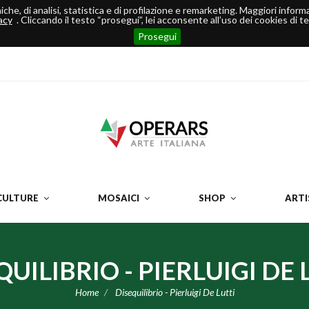
ecniche, di analisi, statistica e di profilazione e remarketing. Maggiori info
acy
. Cliccando il testo “prosegui”, lei acconsente all’uso dei cookies di ter
Prosegui
CULTURE
MOSAICI
SHOP
ARTI
QUILIBRIO - PIERLUIGI DE 
Home
Disequilibrio - Pierluigi De Lutti