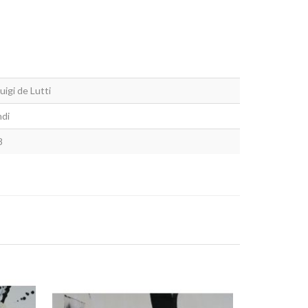
uigi de Lutti
di
8