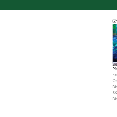
Pie
ne
Op
Di
S
Dis