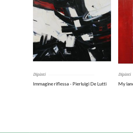
Dipinti
Dipinti
Immagine riflessa - Pierluigi De Lutti
My land