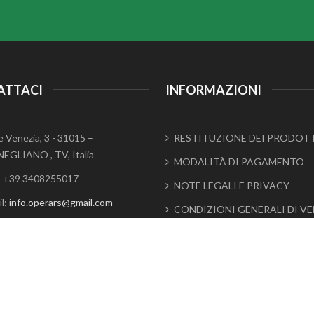
ATTACI
INFORMAZIONI
e Venezia, 3 - 31015 –
RESTITUZIONE DEI PRODOT
EGLIANO , TV, Italia
MODALITÀ DI PAGAMENTO
.: +39 3408255017
NOTE LEGALI E PRIVACY
l:
info.operars@gmail.com
CONDIZIONI GENERALI DI V
IVA: 04852600263
CHI SIAMO